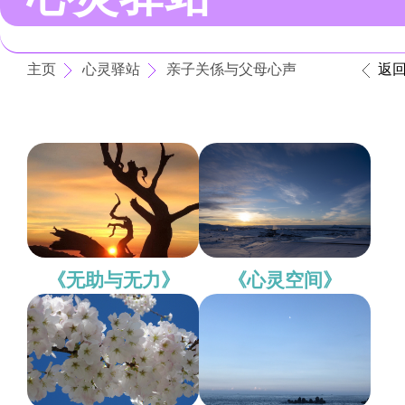
主页
心灵驿站
亲子关係与父母心声
返
《无助与无力》
《心灵空间》