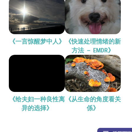
《一言惊醒梦中人》
《快速处理情绪的新
方法 － EMDR》
《给夫妇一种良性离
《从生命的角度看关
异的选择》
係》