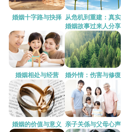
婚姻十字路与抉择
从危机到重建：真实
婚姻故事过来人分享
婚姻相处与经营
婚外情：伤害与修復
婚姻的价值与意义
亲子关係与父母心声