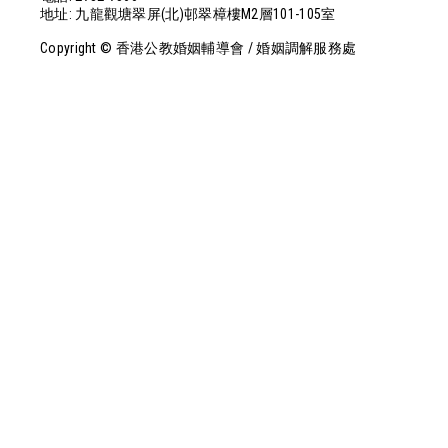
地址: 九龍觀塘翠屏(北)邨翠樟樓M2層101-105室
Copyright © 香港公教婚姻輔導會 / 婚姻調解服務處