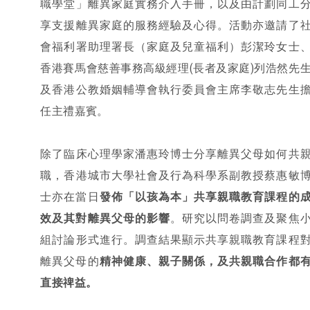
職學堂」離異家庭實務介入手冊，以及由計劃同工
享支援離異家庭的服務經驗及心得。活動亦邀請了
會福利署助理署長（家庭及兒童福利）彭潔玲女士
香港賽馬會慈善事務高級經理(長者及家庭)列浩然先
及香港公教婚姻輔導會執行委員會主席李敬志先生
任主禮嘉賓。
除了臨床心理學家潘惠玲博士分享離異父母如何共
職，香港城市大學社會及行為科學系副教授蔡惠敏
士亦在當日
發佈
「以孩為本」共享親職教育課程的
效及其對離異父母的影響
。研究以問卷調查及聚焦
組討論形式進行。調查結果顯示共享親職教育課程
離異父母的
精神健康
、親子關係，及共親職合作都
直接禆益。