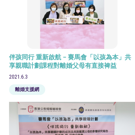
伴孩同行 重新啟航 – 賽馬會「以孩為本」共
享親職計劃課程對離婚父母有直接裨益
2021.6.3
離婚支援網