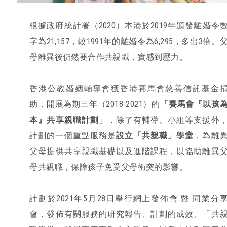
根據政府統計署（2020）本港於2019年頒發離婚令
字為21,157，較1991年的離婚令為6,295，多出3倍。
母離異後仍然要合作共親職，實感到壓力。
香港公教婚姻輔導會獲香港賽馬會慈善信託基金
助，開展為期三年（2018-2021）的
「
賽馬會
『
以孩
本
』
共享
親職計劃」
，除了有輔導、小組等支援外
計劃的一個重點服務是
設立「共親職」學堂
，為離
父母提供共享親職基礎以及進階課程，以協助離異
母共親職，保障孩子免受父母衝突的影響。
計劃於2021年5月28日舉行網上發佈會 暨 同業分
會，發佈有關服務的研究報告、計劃的成效、「共