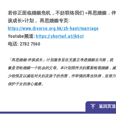
若你正面临婚姻危机，不妨联络我们 <再思婚姻．
孩成长>计划， 再思婚姻专页:
https://www.divorce.org.hk/zh-hant/marriage
Youtube频道:
https://shorturl.at/jk6st
电话: 2782 7560
「再思婚姻·伴孩成长」计划服务旨在支援正考虑婚姻去与留，犹
豫是否给婚姻一个机会的父母。本计划陪伴夫妇重新检视婚姻，减
少怨恨及以减低对夫妇及孩子的伤害，作审慎的离合抉择，並努力
保护子女的身心健康。
返回页顶