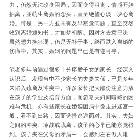
力，仍然无法改变困局，因而变得沮丧，情感开始
抽离，並萌生离婚的念头，直至绝望心淡，决心离
婚。可是，另一方並未有及早察觉问题，直至突然
收到离婚通知书，才如梦初醒。因对方去意已决，
虽然想力挽狂澜，仍是无补于事，继而跌入离婚的
伤痛中。其实，婚姻的问题早已是有迹可寻。
笔者多年前遇过很多十分疼爱子女的家长。经深入
认识后，发现当中不少家长的夫妻关係，已是多年
来陷入疏离及冲突中。许多家长把大部份注意力放
在孩子的学业及培育方面，而忽略夫妇间暗藏的困
难与危机。亦有些家长在婚姻困局中像走进迷宫一
般，看不到出路，因而选择逃避面对。其实，夫妇
之间的冲突、冷战或疏离，孩子的心早已能察觉得
到。孩子夹在父母的矛盾中，会感到左右做人难，